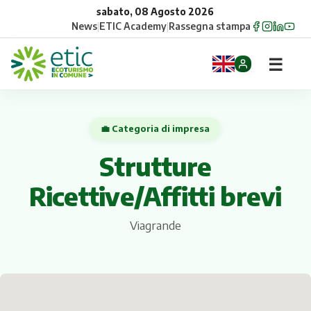
sabato, 08 Agosto 2026
News
|
ETIC Academy
|
Rassegna stampa
☰
Home
💼 Categoria di impresa
Opportunità
Strutture
Comuni
Ricettive/Affitti brevi
Aziende
Viagrande
Gruppi
Eventi