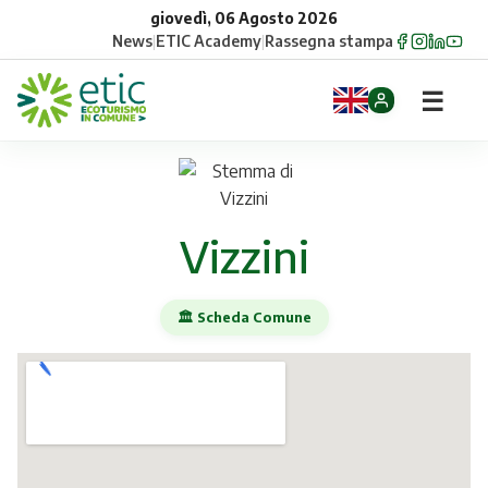
giovedì, 06 Agosto 2026
News
|
ETIC Academy
|
Rassegna stampa
☰
Home
Opportunità
Vizzini
Comuni
🏛️ Scheda Comune
Aziende
Gruppi
Eventi