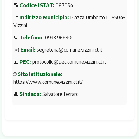
🔢
Codice ISTAT:
087054
📍
Indirizzo Municipio:
Piazza Umberto I - 95049
Vizzini
📞
Telefono:
0933 968300
✉️
Email:
segreteria@comune.vizzini.ct.it
📧
PEC:
protocollo@pec.comune.vizzini.ct.it
🌐
Sito Istituzionale:
https://www.comune.vizzini.ct.it/
👤
Sindaco:
Salvatore Ferraro