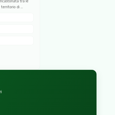
incastonata tra le
rritorio di ...
i