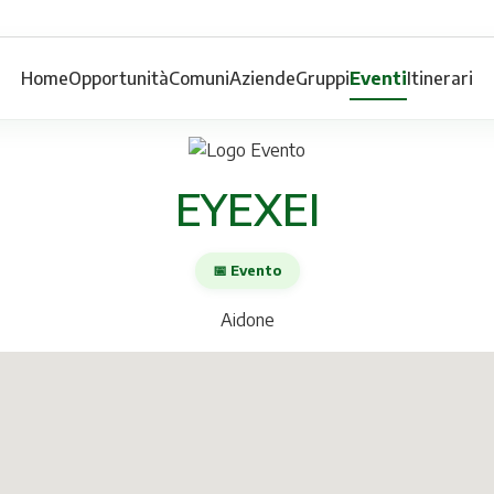
Home
Opportunità
Comuni
Aziende
Gruppi
Eventi
Itinerari
EYEXEI
📅 Evento
Aidone