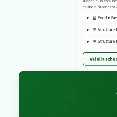
Aidone è un comune si
colline e circondata 
🏪 Food e Be
🏪 Strutture R
🏪 Strutture 
Vai alla sch