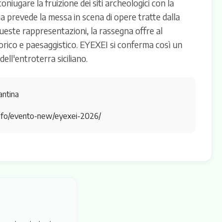
oniugare la fruizione dei siti archeologici con la
mma prevede la messa in scena di opere tratte dalla
ueste rappresentazioni, la rassegna offre al
storico e paesaggistico. EYEXEI si conferma così un
ell'entroterra siciliano.
antina
.info/evento-new/eyexei-2026/