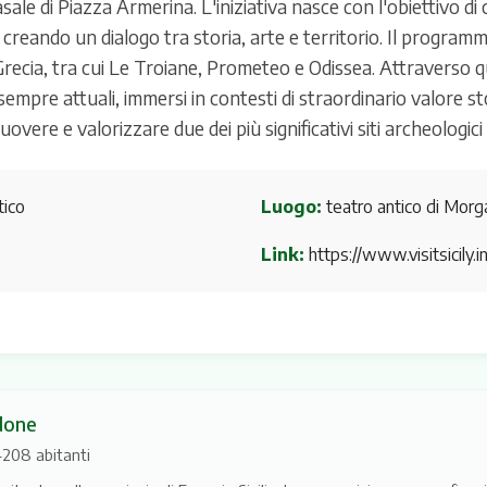
le di Piazza Armerina. L'iniziativa nasce con l'obiettivo di c
a, creando un dialogo tra storia, arte e territorio. Il progra
Grecia, tra cui Le Troiane, Prometeo e Odissea. Attraverso q
 sempre attuali, immersi in contesti di straordinario valore 
e e valorizzare due dei più significativi siti archeologici d
tico
Luogo:
teatro antico di Morg
Link:
https://www.visitsicily
done
 4208 abitanti