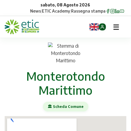
sabato, 08 Agosto 2026
News
|
ETIC Academy
|
Rassegna stampa
☰
Home
Opportunità
Monterotondo
Comuni
Marittimo
Aziende
Gruppi
🏛️ Scheda Comune
Eventi