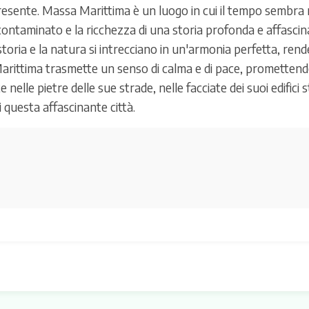
 presente. Massa Marittima è un luogo in cui il tempo sembra r
contaminato e la ricchezza di una storia profonda e affasci
storia e la natura si intrecciano in un'armonia perfetta, ren
rittima trasmette un senso di calma e di pace, promettendo a
ite nelle pietre delle sue strade, nelle facciate dei suoi edific
 questa affascinante città.