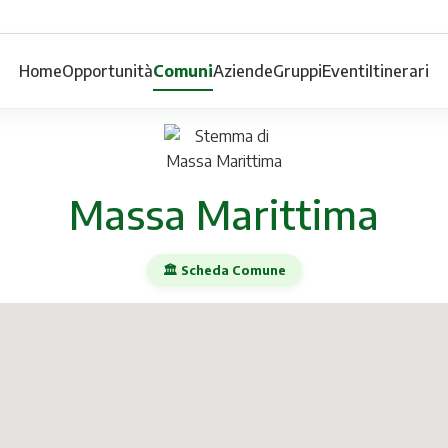
Home
Opportunità
Comuni
Aziende
Gruppi
Eventi
Itinerari
Massa Marittima
🏛️ Scheda Comune