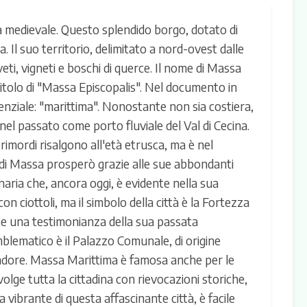
à medievale. Questo splendido borgo, dotato di
Il suo territorio, delimitato a nord-ovest dalle
iveti, vigneti e boschi di querce. Il nome di Massa
itolo di "Massa Episcopalis". Nel documento in
ssenziale: "marittima". Nonostante non sia costiera,
nel passato come porto fluviale del Val di Cecina.
primordi risalgono all'età etrusca, ma è nel
o di Massa prosperò grazie alle sue abbondanti
naria che, ancora oggi, è evidente nella sua
 ciottoli, ma il simbolo della città è la Fortezza
te una testimonianza della sua passata
emblematico è il Palazzo Comunale, di origine
ndore. Massa Marittima è famosa anche per le
nvolge tutta la cittadina con rievocazioni storiche,
vibrante di questa affascinante città, è facile