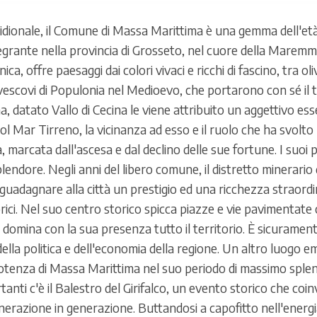
idionale, il Comune di Massa Marittima è una gemma dell'et
grante nella provincia di Grosseto, nel cuore della Maremma. 
ica, offre paesaggi dai colori vivaci e ricchi di fascino, tra ol
escovi di Populonia nel Medioevo, che portarono con sé il t
na, datato Vallo di Cecina le viene attribuito un aggettivo e
l Mar Tirreno, la vicinanza ad esso e il ruolo che ha svolto 
, marcata dall'ascesa e dal declino delle sue fortune. I suoi 
lendore. Negli anni del libero comune, il distretto minerari
guadagnare alla città un prestigio ed una ricchezza straordi
i. Nel suo centro storico spicca piazze e vie pavimentate con
domina con la sua presenza tutto il territorio. È sicuramen
della politica e dell'economia della regione. Un altro luogo 
potenza di Massa Marittima nel suo periodo di massimo sple
rtanti c'è il Balestro del Girifalco, un evento storico che coi
erazione in generazione. Buttandosi a capofitto nell'energia 