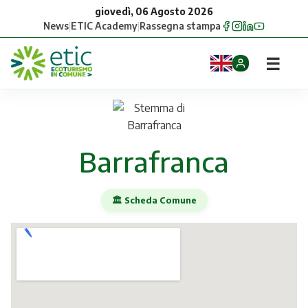
giovedì, 06 Agosto 2026
News
|
ETIC Academy
|
Rassegna stampa
☰
Home
Opportunità
Barrafranca
Comuni
🏛️ Scheda Comune
Aziende
Gruppi
Eventi