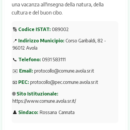
una vacanza all'insegna della natura, della
cultura e del buon cibo.
🔢
Codice ISTAT:
089002
📍
Indirizzo Municipio:
Corso Garibaldi, 82 -
96012 Avola
📞
Telefono:
0931 583111
✉️
Email:
protocollo@comune.avola.sr.it
📧
PEC:
protocollo@pec.comune.avola.sr.it
🌐
Sito Istituzionale:
https://www.comune.avola.sr.it/
👤
Sindaco:
Rossana Cannata