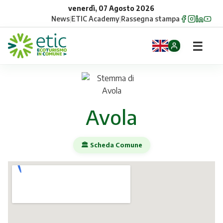
venerdì, 07 Agosto 2026
News
|
ETIC Academy
|
Rassegna stampa
☰
Home
Opportunità
Avola
Comuni
🏛️ Scheda Comune
Aziende
Gruppi
Eventi